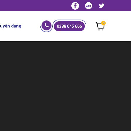
0
uyển dụng
0388 045 666